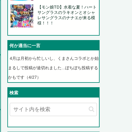
【モン娘TD】水着な夏！ハート
サングラスのラキオンとオシャ
レサングラスのナナエが来る模
様！！！
何か適当に一言
4月は月初から忙しいし、くまさんコラボとか始
まるしで投稿が途切れました...ぼちぼち投稿する
かもです（4/27）
検索