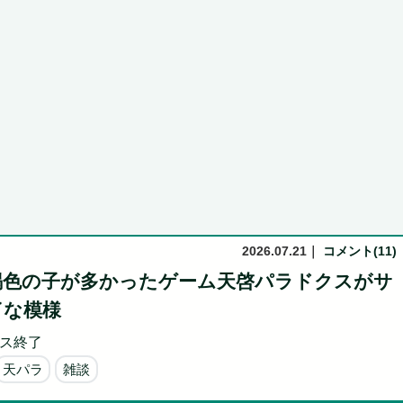
助長し世...
Powered by livedoor 相互RSS
2026.07.21
｜
コメント(11)
褐色の子が多かったゲーム天啓パラドクスがサ
了な模様
ス終了
天パラ
雑談