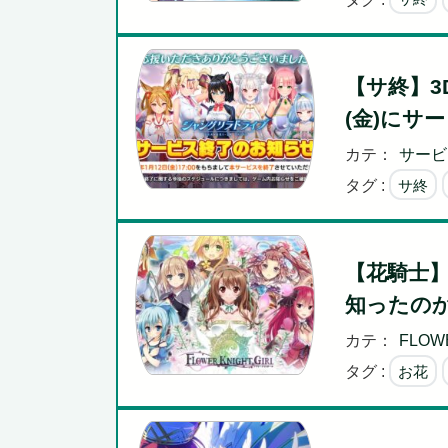
【サ終】3
(金)にサ
カテ：
サービ
タグ :
サ終
【花騎士】団
知ったのか
カテ：
FLOWE
タグ :
お花