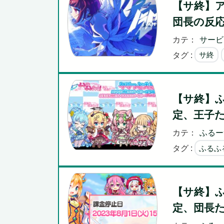
【サ終】
団長の反
カテ：
サービ
タグ :
サ終
【サ終】
定、王子
カテ：
ふるー
タグ :
ふるふ
【サ終】
定、団長