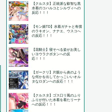
【クルスタ】正統派な叡智な黒
水着のコハルコとシルヴィへの
反応！！！
【モン娘TD】水着ガチャと有償
のラキオン、ナナエ、ウスコへ
の反応！！！
【花騎士】寝そべる姿がお美し
いヨウラクボタンへの反
応！！！
【ガークリ】片眼から炎のよう
な何かを出してかっこいいオル
タなロダンへの反応！！！
【クルスタ】ゴス口リ風のふり
ふりが付いた水着を着たリーナ
への反応！！！