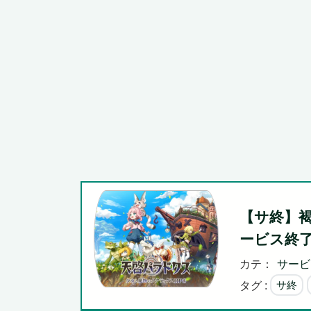
広島県知事ら「核抑止論、根本的におかしい。軍拡競争を
Powered by livedoor 相互RSS
【サ終】
ービス終
カテ：
サービ
タグ :
サ終