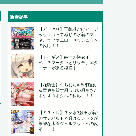
新着記事
..
【ガークリ】正統派だけど、デ
ッッッカって感じの水着のマ
ネ、ラファエ口、セッシュウへ
の反応！！！
.
【アイギス】納涼の浴衣イ
ベ！？マータンとリッチ、エタ
ーナーが来る模様！！！
..
【花騎士】むちむち×ほぼ痴女…
＆童貞を穀す服っぽい服をきた
る
ホウオウボクへの反応！！！
【ミストレ】スク水?競泳水着?
のサレハルドと透けるシャツが
叡智な水着ツェルマットへの反
応！！！