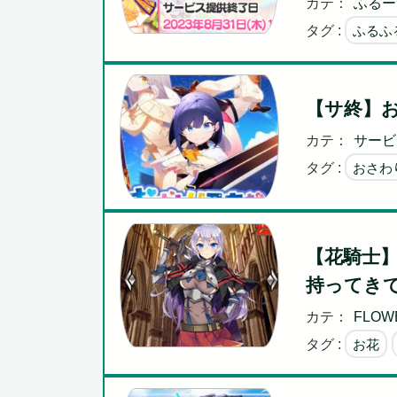
カテ：
ふるー
タグ :
ふるふ
【サ終】
カテ：
サービ
タグ :
おさわ
【花騎士
持ってきて
カテ：
FLOWE
タグ :
お花