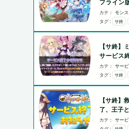
フライン
カテ：
モンス
タグ :
サ終
【サ終】ミ
サービス
カテ：
サービ
タグ :
サ終
【サ終】
了、王子
カテ：
サービ
タグ :
サ終