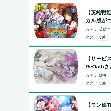
【英雄戦
カル版が
カテ：
英雄＊
タグ :
サ終
【サービ
ReOath
カテ：
雑談
タグ :
サ終
【モン娘