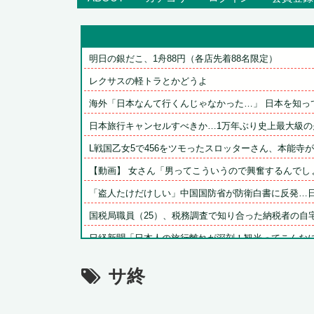
明日の銀だこ、1舟88円（各店先着88名限定）
レクサスの軽トラとかどうよ
海外「日本なんて行くんじゃなかった…」 日本を知って
日本旅行キャンセルすべきか…1万年ぶり史上最大級の火
L戦国乙女5で456をツモったスロッターさん、本能寺が下
【動画】 女さん「男ってこういうので興奮するんでしょ
「盗人たけだけしい」中国国防省が防衛白書に反発…日本
国税局職員（25）、税務調査で知り合った納税者の自宅に
日経新聞「日本人の旅行離れが深刻！観光ってこんなに社
【悲報】ゼンゼロ2周年Anniversary 学マス2に敗け...
サ終
【8月LOH】スピ3は切れ者不要という結論に達した
『ゼノブレイド ディフィニティブエディション Nintend.