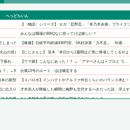
へっどらいん
【〈物語〉シリーズ】 セガ「忍野忍」「斧乃木余接」プライズフ.
みんなは職場のBBQなに持ってけば嬉しい？
しまった...
【株価】日経平均終値930円安、SK好決算「力不足」　AI過...
山の兆し...
【にじさんじ】 笹木「本日から1週間ほど里に帰省してくるやよ..
振れ...
【ウマ娘】こんなにあった！？ ←「アヤベさんはトプロと “1...
？」→何...
台風13号のルート、ほぼ確定する
の新型軍...
【スパロボ】インパクトやアルファ外伝くらいのバランス求む！！.
出入り...
才木浩人が降板した瞬間に梅野も交代するべきだった説、浮上す
会的価値...
もし本能寺の変の時に信忠が脱出できていたら？
【ウマ娘】4コマ「ギャル界隈」
【悲報】「果糖」が「がん転移」を促すと判明
..