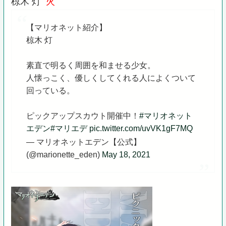
椋木 灯
火
【マリオネット紹介】
椋木 灯
素直で明るく周囲を和ませる少女。
人懐っこく、優しくしてくれる人によくついて
回っている。
ピックアップスカウト開催中！
#マリオネット
エデン
#マリエデ
pic.twitter.com/uvVK1gF7MQ
— マリオネットエデン【公式】
(@marionette_eden)
May 18, 2021