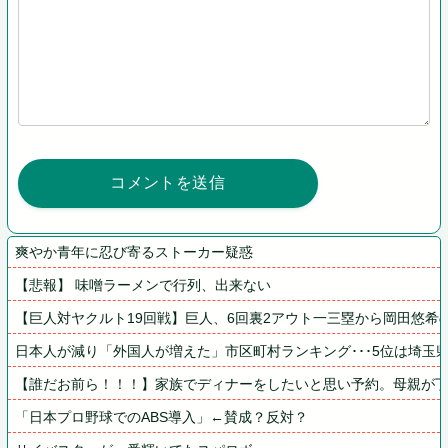
爽やか青年に忍び寄るストーカー疑惑
【悲報】 味噌ラーメンで行列、出来ない
【巨人対ヤクルト19回戦】巨人、6回裏2アウト一三塁から岡田悠
日本人が減り「外国人が増えた」市区町村ランキング･･･5位は埼玉
【誰だお前ら！！！】家族でディナーをしたいと思い予約。母親が
「日本プロ野球でのABS導入」←賛成？反対？