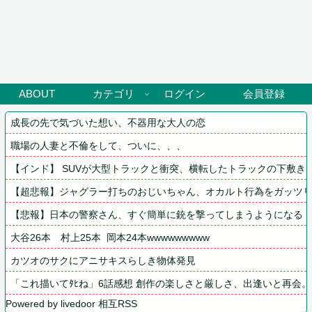
ABOUT
カテゴリ
ログイン
会員登録
成長の先で気づいた想い、不器用な大人の恋
職場の人妻と不倫をして、ついに、、、
【インド】 SUVが大型トラックと衝突、横転したトラックの下敷きに
【超悲報】ジャグラー打ちのおじいちゃん、オカルト行為をガッツ
【悲報】日本の警察さん、すぐ簡単に銃を撃ってしまうようになる
大谷26本　村上25本  岡本24本wwwwwwwww
カツオのサクにアニサキスらしき物体発見
「これ描いてﾀﾋね」6話感想 創作の楽しさと厳しさ、出逢いと再会
Powered by livedoor 相互RSS