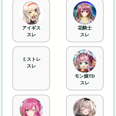
アイギス
花騎士
スレ
スレ
ミストレ
スレ
モン娘TD
スレ