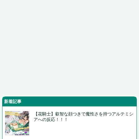
新着記事
【花騎士】叡智な顔つきで魔性さを持つアルテミシ
アへの反応！！！