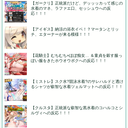
【ガークリ】正統派だけど、デッッッカって感じの
水着のマネ、ラファエ口、セッシュウへの反
応！！！
【アイギス】納涼の浴衣イベ！？マータンとリッ
チ、エターナーが来る模様！！！
【花騎士】むちむち×ほぼ痴女… ＆童貞を穀す服っ
ぽい服をきたホウオウボクへの反応！！！
【ミストレ】スク水?競泳水着?のサレハルドと透け
るシャツが叡智な水着ツェルマットへの反応！！！
【クルスタ】正統派な叡智な黒水着のコハルコとシ
ルヴィへの反応！！！