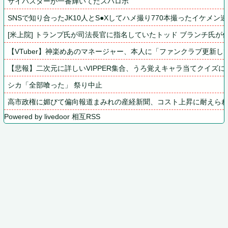
サイバスターが一番輝いてたスパロボ
SNSで知り合ったJK10人とS●Xしてハメ撮り770本撮ったイケメン逮捕
[米上院] トランプ氏が司法長官に指名していたトッド ブランチ氏が
【VTuber】神楽めあのマネージャー、本人に「ファンクラブ更新し
【悲報】二次元に詳しいVIPPER集合、うろ覚えキャラ当てクイズに
シカ「全部喰った」 祭り中止
高市政権に媚びて偏向報道まみれの産経新聞、コスト上昇に耐えられ
Powered by livedoor 相互RSS