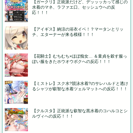
【ガークリ】正統派だけど、デッッッカって感じの
水着のマネ、ラファエ口、セッシュウへの反
応！！！
【アイギス】納涼の浴衣イベ！？マータンとリッ
チ、エターナーが来る模様！！！
【花騎士】むちむち×ほぼ痴女… ＆童貞を穀す服っ
ぽい服をきたホウオウボクへの反応！！！
【ミストレ】スク水?競泳水着?のサレハルドと透け
るシャツが叡智な水着ツェルマットへの反応！！！
【クルスタ】正統派な叡智な黒水着のコハルコとシ
ルヴィへの反応！！！