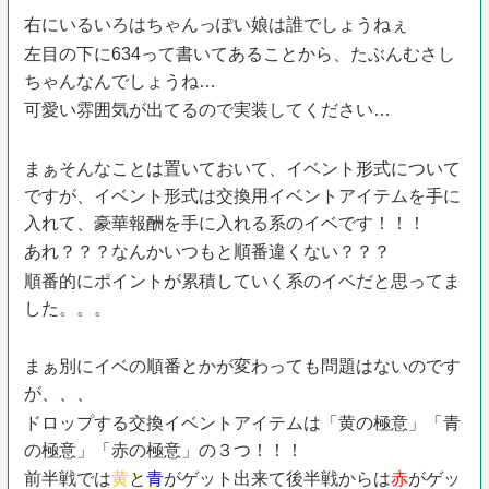
右にいるいろはちゃんっぽい娘は誰でしょうねぇ
左目の下に634って書いてあることから、たぶんむさし
ちゃんなんでしょうね…
可愛い雰囲気が出てるので実装してください…
まぁそんなことは置いておいて、イベント形式について
ですが、イベント形式は交換用イベントアイテムを手に
入れて、豪華報酬を手に入れる系のイベです！！！
あれ？？？なんかいつもと順番違くない？？？
順番的にポイントが累積していく系のイベだと思ってま
した。。。
まぁ別にイベの順番とかが変わっても問題はないのです
が、、、
ドロップする交換イベントアイテムは「黄の極意」「青
の極意」「赤の極意」の３つ！！！
前半戦では
黄
と
青
がゲット出来て後半戦からは
赤
がゲッ