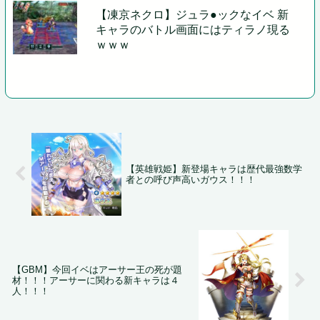
【凍京ネクロ】ジュラ●ックなイベ 新
キャラのバトル画面にはティラノ現る
ｗｗｗ
【英雄戦姫】新登場キャラは歴代最強数学
者との呼び声高いガウス！！！
【GBM】今回イベはアーサー王の死が題
材！！！アーサーに関わる新キャラは４
人！！！