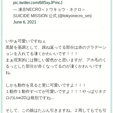
pic.twitter.com/685xyJPmcJ
— 凍京NECRO＜トウキョウ・ネクロ＞
SUICIDE MISSION 公式 (@tokyonecro_sm)
June 6, 2021
いやぁ可愛いですねぇ
黒髪を基調として、跳ね返ってる部分は赤のグラデーシ
ョンを入れてる凄くかわいいです！！！
まぁ現実的には難しい髪色かと思いますが、アホ毛のく
るっとした部分が赤くなってるのが凄くかわいいです
ね。
しかも動作を見ると更に可愛いですよ！！！
１動作１動作すべてが可愛いですよ！！！やっぱりネク
ロのLive2Dは格別ですね…
そして、この娘はたぶん引きますね。２周してもでも引