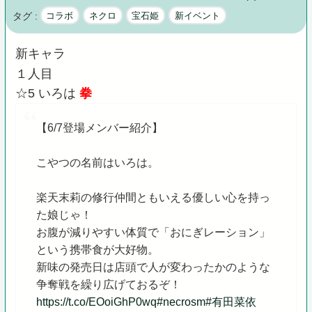
タグ :
コラボ
ネクロ
宝石姫
新イベント
新キャラ
１人目
☆5 いろは
拳
【6/7登場メンバー紹介】
こやつの名前はいろは。
楽天末莉の修行仲間ともいえる優しい心を持っ
た娘じゃ！
お腹が減りやすい体質で「おにぎレーション」
という携帯食が大好物。
新味の発売日は店頭で人が変わったかのような
争奪戦を繰り広げておるぞ！
https://t.co/EOoiGhP0wq
#necrosm
#有田菜依