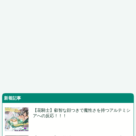
新着記事
【花騎士】叡智な顔つきで魔性さを持つアルテミシ
アへの反応！！！