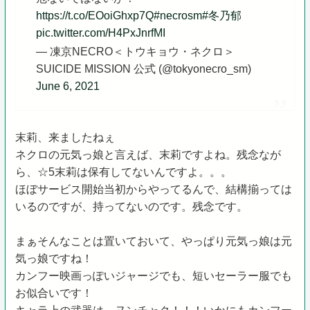
https://t.co/EOoiGhxp7Q
#necrosm
#冬乃郁
pic.twitter.com/H4PxJnrfMI
— 凍京NECRO＜トウキョウ・ネクロ＞
SUICIDE MISSION 公式 (@tokyonecro_sm)
June 6, 2021
末莉、来ましたねぇ
ネクロの元気っ娘と言えば、末莉ですよね。残念なが
ら、☆5末莉は保有してないんですよ。。。
ほぼサービス開始当初からやってるんで、結構揃っては
いるのですが、持ってないのです。残念です。
まぁそんなことは置いておいて、やっぱり元気っ娘は元
気っ娘ですね！
カンフー映画っぽいジャージでも、短いセーラー服でも
お似合いです！