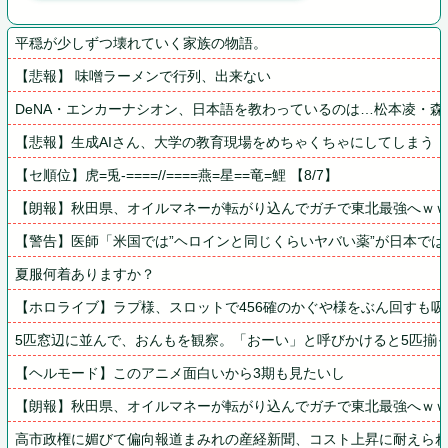
平穏が少しずつ壊れていく家族の物語。
【悲報】 味噌ラーメンで行列、出来ない
DeNA・エンカーナシオン、日本語を教わっているのは…松本凌・森
【悲報】生成AIさん、大学の教育現場をめちゃくちゃにしてしまう
【セ順位】虎=兎-====//====燕=星==竜=鯉 【8/7】
【朗報】秋田県、オイルマネーが転がり込んでガチで東北最強へｗ
【警告】医師「米国では”ヘロインと同じくらいヤバい薬”が日本で
夏服何着ありますか？
【ホロライブ】ラプ様、スロットで456確のかぐや様をぶん回すも吸わ
5匹窓辺に並んで、おんもを観察。「おーい」と呼びかけると5匹揃
【ヘルモード】このアニメ面白いから3期も見たいし
【朗報】秋田県、オイルマネーが転がり込んでガチで東北最強へｗ
高市政権に媚びて偏向報道まみれの産経新聞、コスト上昇に耐えられ