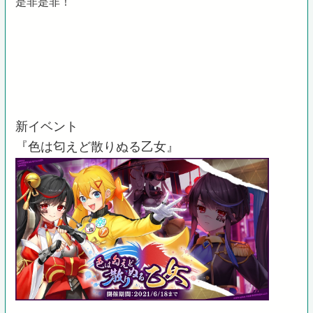
是非是非！
新イベント
『色は匂えど散りぬる乙女』