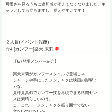
可愛さを見るうちに違和感が消えてなくなりました。キ
ャラとしても立ちますし、覚えやすいです！
２人目(イベント報酬)
☆4 [カンフー]楽天 末莉
拳
【6/7登場メンバー紹介】
楽天末莉がカンフースタイルで登場じゃ！
ジャージや手にしたヌンチャクは映画の影響じ
ゃな。
見様見真似でカンフー技を再現できる格闘セン
スは素晴らしいのう。
こ、これ！ ヌンチャクを振り回すでない！
危ないではないか！