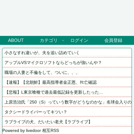
ABOUT
カテゴリ
ログイン
会員登録
小さなすれ違いが、夫を追い詰めていく
アップルVSマイクロソフトならどっちが強いんや？
職場の人妻と不倫をして、ついに、、、
【速報】【北朝鮮】最高指導者金正恩、ﾀﾋ亡確認
【悲報】L東京喰種で過去最低記録を更新したった…
上原浩治氏「250（S）っていう数字がどうなのかな」名球会入りの条
タクシードライバーってキツい？
ラブライブの犬、だいたい老犬【ラブライブ】
Powered by livedoor 相互RSS